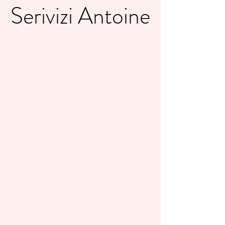
Serivizi Antoine
Serivizi Antoine