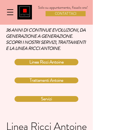
Solo su appuntamento, fissalo ora!
CONTATTACI
36 ANNI DI CONTINUE EVOLUZIONI, DA
GENERAZIONE A GENERAZIONE.
SCOPRI I NOSTRI SERVIZI, TRATTAMENTI
E LA LINEA RICCI ANTOINE.
Linea Ricci Antoine
Trattamenti Antoine
Servizi
Linea Ricci Antoine
Linea Ricci Antoine