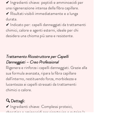
✔ Ingredienti chiave: peptidi e amminoacidi per
una rigenerazione intensa della fibra capillare.
✔ Risultati visibili immediatamente e a lunga
durata.
✔ Indicato per: capelli danneggiati da trattamenti
chimici, calore e agenti esterni, ideale per chi
desidera una chioma più sana e resistente.
Trattamento Ricostruttore per Capelli
Danneggiati – Creo Professional
Rigenera e rinforza i capelli danneggiati. Grazie alla
sua formula avanzata, ripara la fibra capillare
dall'interno, restituendo forza, morbidezza e
lucentezza ai capelli stressati da trattamenti
chimici o calore.
🔍 Dettagli:
✔ Ingredienti chiave: Complessi proteici,
cheratina e aminoacidi per ricostruire e nutrire la
fibra capillare
✔ Risultati visibili sin dalla prima applicazione
✔ Indicato per: capelli decolorati, trattati