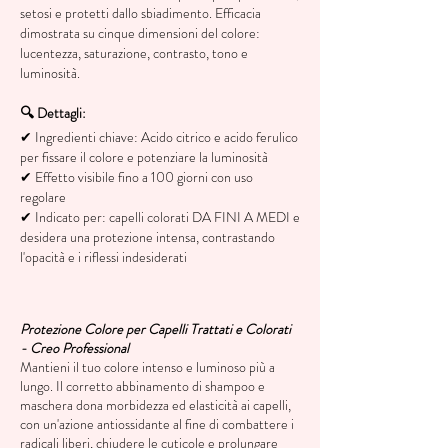
setosi e protetti dallo sbiadimento. Efficacia
dimostrata su cinque dimensioni del colore:
lucentezza, saturazione, contrasto, tono e
luminosità.
🔍 Dettagli:
✔ Ingredienti chiave: Acido citrico e acido ferulico
per fissare il colore e potenziare la luminosità
✔ Effetto visibile fino a 100 giorni con uso
regolare
✔
Indicato per:
capelli colorati DA FINI A MEDI e
desidera una protezione intensa, contrastando
l'opacità e i riflessi indesiderati
Protezione Colore per Capelli Trattati e Colorati
- Creo Professional
Mantieni il tuo colore intenso e luminoso più a
lungo. Il corretto abbinamento di shampoo e
maschera dona morbidezza ed elasticità ai capelli,
con un'azione antiossidante al fine di combattere i
radicali liberi, chiudere le cuticole e prolungare